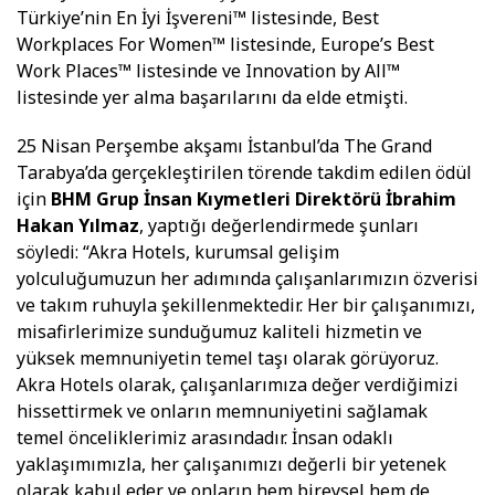
Türkiye’nin En İyi İşvereni™ listesinde, Best
Workplaces For Women™ listesinde, Europe’s Best
Work Places™ listesinde ve Innovation by All™
listesinde yer alma başarılarını da elde etmişti.
25 Nisan Perşembe akşamı İstanbul’da The Grand
Tarabya’da gerçekleştirilen törende takdim edilen ödül
için
BHM Grup İnsan Kıymetleri Direktörü İbrahim
Hakan Yılmaz
, yaptığı değerlendirmede şunları
söyledi: “Akra Hotels, kurumsal gelişim
yolculuğumuzun her adımında çalışanlarımızın özverisi
ve takım ruhuyla şekillenmektedir. Her bir çalışanımızı,
misafirlerimize sunduğumuz kaliteli hizmetin ve
yüksek memnuniyetin temel taşı olarak görüyoruz.
Akra Hotels olarak, çalışanlarımıza değer verdiğimizi
hissettirmek ve onların memnuniyetini sağlamak
temel önceliklerimiz arasındadır. İnsan odaklı
yaklaşımımızla, her çalışanımızı değerli bir yetenek
olarak kabul eder ve onların hem bireysel hem de