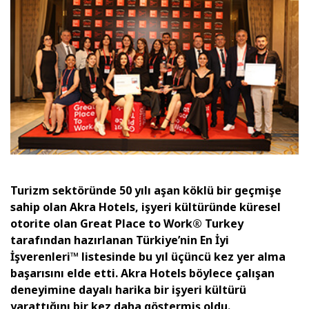
Turizm sektöründe 50 yılı aşan köklü bir geçmişe
sahip olan Akra Hotels,
işyeri kültüründe küresel
otorite olan Great Place to Work® Turkey
tarafından hazırlanan Türkiye’nin En İyi
İşverenleri™ listesinde bu yıl üçüncü kez yer alma
başarısını elde etti. Akra Hotels böylece çalışan
deneyimine dayalı harika bir işyeri kültürü
yarattığını bir kez daha göstermiş oldu.